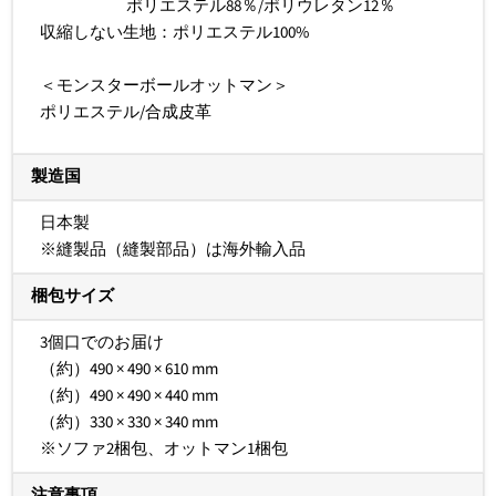
ポリエステル88％/ポリウレタン12％
収縮しない生地：ポリエステル100%
＜モンスターボールオットマン＞
ポリエステル/合成皮革
製造国
日本製
※縫製品（縫製部品）は海外輸入品
梱包サイズ
3個口でのお届け
（約）490 × 490 × 610 mm
（約）4
90
× 4
90 × 44
0
m
m
（約）330 × 330 × 340 mm
※ソファ2梱包、オットマン1梱包
注意事項