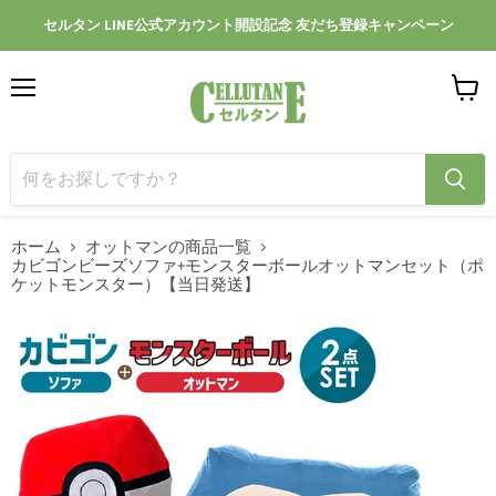
セルタン LINE公式アカウント開設記念 友だち登録キャンペーン
メ
カ
ニ
ー
ュ
ト
ー
を
見
る
ホーム
オットマンの商品一覧
カビゴンビーズソファ+モンスターボールオットマンセット（ポ
ケットモンスター）【当日発送】