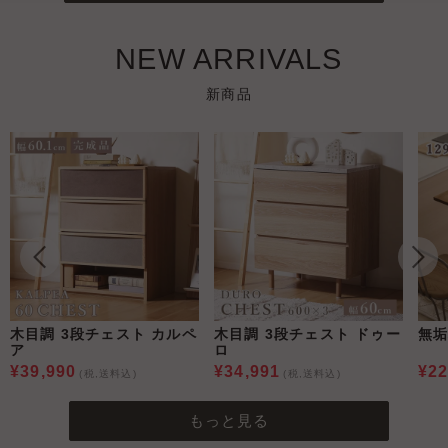
NEW ARRIVALS
新商品
木目調 3段チェスト カルペ
木目調 3段チェスト ドゥー
無垢
ア
ロ
¥39,990
¥34,991
¥22
(税,送料込)
(税,送料込)
もっと見る