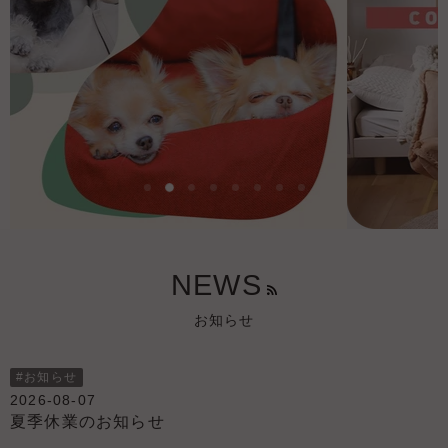
ス
ス
ス
ス
ス
ス
ス
ス
ラ
ラ
ラ
ラ
ラ
ラ
ラ
ラ
イ
イ
イ
イ
イ
イ
イ
{{合
イ
ド
ド
ド
ド
ド
ド
ド
計}}
ド
{{カ
{{カ
{{カ
{{カ
{{カ
{{カ
{{カ
の
{{カ
ウ
ウ
ウ
ウ
ウ
ウ
ウ
NEWS
{{カ
ン
ン
ン
ン
ン
ン
ン
ウ
ウ
ト}}
ト}}
ト}}
ト}}
ト}}
ト}}
ト}}
ン
ン
お知らせ
ト}}
ト}}
を
ス
ラ
#お知らせ
イ
2026-08-07
ド
夏季休業のお知らせ
し
ま