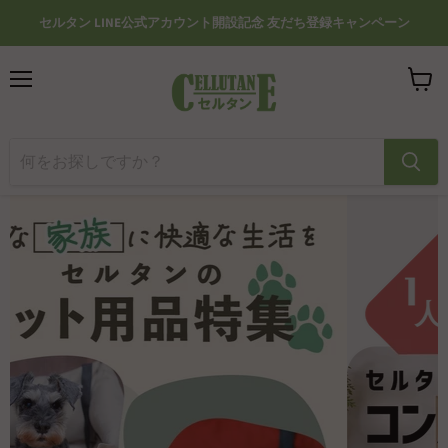
セルタン LINE公式アカウント開設記念 友だち登録キャンペーン
メ
カ
ニ
ー
ュ
ト
ー
を
見
る