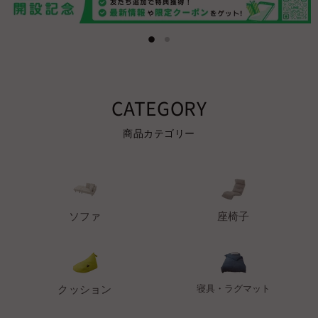
ス
ス
ラ
ラ
{{合
イ
イ
計}}
ド
の
ド
{{カ
{{カ
CATEGORY
{{カ
ウ
ウ
ン
ウ
ン
ト}}
ン
ト}}
商品カテゴリー
を
ト}}
ス
ラ
イ
ド
し
ま
ソファ
座椅子
す
クッション
寝具・ラグマット