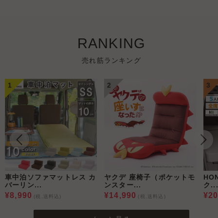
RANKING
売れ筋ランキング
1
2
3
車中泊ソファマットレス カ
ヤクデ 座椅子（ポケットモ
HO
バーリン...
ンスター...
ク..
¥8,990
¥14,990
¥20
(税,送料込)
(税,送料込)