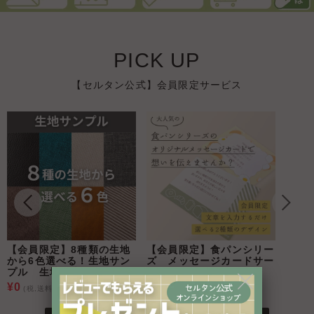
PICK UP
【セルタン公式】会員限定サービス
【会員限定】8種類の生地
【会員限定】食パンシリー
から6色選べる！生地サン
ズ メッセージカードサー
プル 生地見本▲
ビス
¥0
¥0
(税,送料込)
(税,送料込)