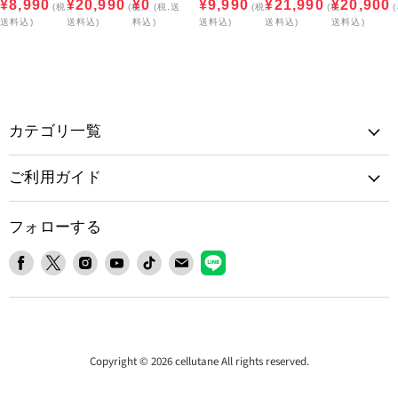
¥8,990
¥20,990
¥0
¥9,990
¥21,990
¥20,900
(税,
(税,
(税,送
(税,
(税,
送料込)
送料込)
料込)
送料込)
送料込)
送料込)
カテゴリ一覧
ご利用ガイド
フォローする
Facebook
X
Instagram
YouTube
TikTok
E
LINE
で
で
で
で
で
メ
で
見
見
見
見
見
ー
見
つ
つ
つ
つ
つ
ル
つ
け
け
け
け
け
で
け
て
て
て
て
て
見
て
Copyright © 2026 cellutane All rights reserved.
く
く
く
く
く
つ
く
だ
だ
だ
だ
だ
け
だ