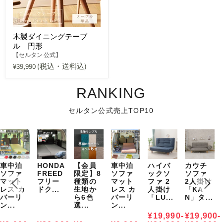
木製ダイニングテーブ
ル 円形
【セルタン 公式】
¥39,990
(税込・送料込)
RANKING
セルタン公式売上TOP10
車中泊
HONDA
【会員
車中泊
ハイバ
カウチ
ソファ
FREED
限定】8
ソファ
ックソ
ソファ
マット
フリー
種類の
マット
ファ 2
2人掛け
レス カ
ドク...
生地か
レス カ
人掛け
「KA
バーリ
ら6色
バーリ
「LU...
N」タ...
ン...
選...
ン...
¥19,990-
¥19,900-