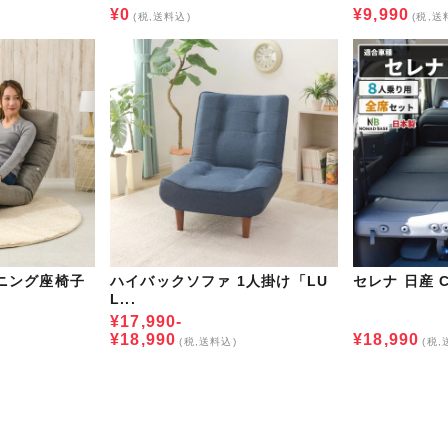
¥0
¥9,990
(税,送料込)
(税,送
ニング座椅子
ハイバックソファ 1人掛け「LU
セレナ 日産 C
L...
¥17,990-
¥18,990
¥18,990
(税,送料込)
(税,