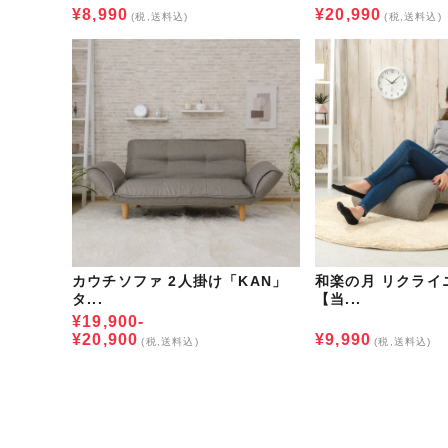
¥8,990
¥20,990
(税,送料込)
(税,送料込)
カウチソファ 2人掛け「KAN」
和楽の月 リクライ
タ...
【当...
¥19,900-
¥20,900
¥9,990
(税,送料込)
(税,送料込)