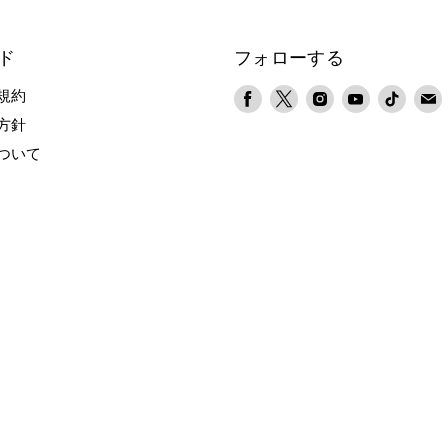
ド
フォローする
Facebook
X
Instagram
YouTube
TikTok
規約
で
で
で
で
で
方針
見
見
見
見
見
ついて
つ
つ
つ
つ
つ
け
け
け
け
け
て
て
て
て
て
く
く
く
く
く
だ
だ
だ
だ
だ
さ
さ
さ
さ
さ
い
い
い
い
い