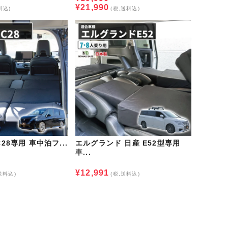
¥21,990
料込)
(税,送料込)
28専用 車中泊フ...
エルグランド 日産 E52型専用
車...
¥12,991
送料込)
(税,送料込)