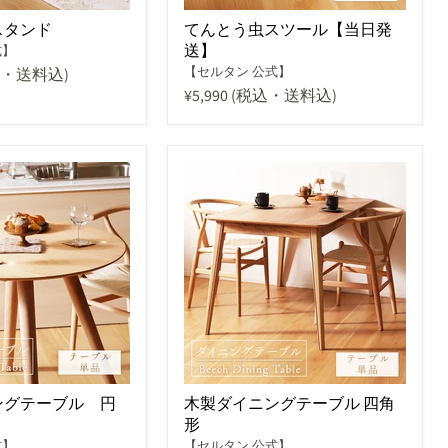
スタンド
てんとう虫スツール【当日発
送】
式】
【セルタン 公式】
込・送料込)
¥5,990
(税込・送料込)
ングテーブル 円
木製ダイニングテーブル 四角
形
式】
【セルタン 公式】