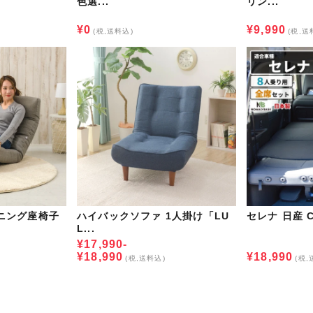
色選...
リン...
¥0
¥9,990
(税,送料込)
(税,送
ニング座椅子
ハイバックソファ 1人掛け「LU
セレナ 日産 C
L...
¥17,990-
¥18,990
¥18,990
(税,送料込)
(税,