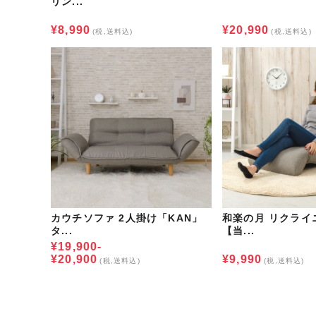
リン...
¥8,990
¥20,990
(税,送料込)
(税,送料込)
カウチソファ 2人掛け「KAN」
和楽の月 リクライ
タ...
【当...
¥19,900-
¥20,900
¥9,990
(税,送料込)
(税,送料込)