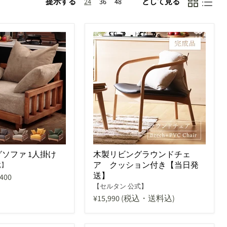
提示する
として見る
24
36
48
ソファ 1人掛け
木製リビングラウンドチェ
ア クッション付き【当日発
式】
送】
,400
【セルタン 公式】
¥15,990
(税込・送料込)