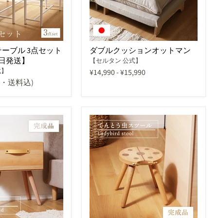
ーブル 3点セット
ダブルクッションオットマン
日発送】
【セルタン 公式】
式】
¥14,990
-
¥15,990
込・送料込)