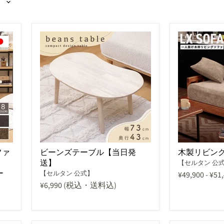
ファ
ビーンズテーブル【当日発
木製リビング
送】
【セルタン 公
ー
【セルタン 公式】
¥49,900
-
¥51
¥6,990
(税込・送料込)