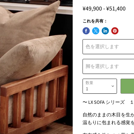
¥49,900
-
¥51,400
これを共有：
色を選択します
脚を選択します
数量
〜 LX SOFA シリ
自然のままの木目を生
温もりに包まれる感覚