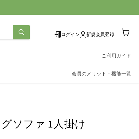
ログイン
新規会員登録
カ
ー
ト
を
ご利用ガイド
見
る
会員のメリット・機能一覧
グソファ 1人掛け