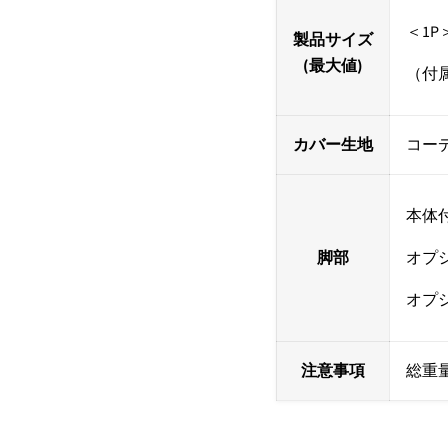
＜1P＞
製品サイズ
(最大値)
（付属
カバー生地
コー
本体
脚部
オプシ
オプシ
注意事項
総重量3