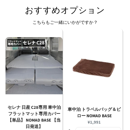
おすすめオプション
こちらもご一緒にいかがですか？
セレナ 日産 C28専用 車中泊
車中泊 トラベルバッグ＆ピ
フラットマット専用カバー
ロー NOMAD BASE
【単品】 NOMAD BASE 【当
Current
¥1,991
日発送】
price: