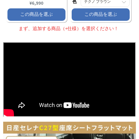
色
Current
¥6,990
price:
この商品を選ぶ
この商品を選ぶ
まず、追加する商品（+仕様）を選択ください！