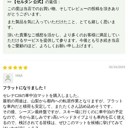
>>
【セルタン 公式】
の返信：
この度は当店でのお買い物、そしてレビューの投稿を頂きあり
がとうございます。
また製品を気に入っていただけたこと、とても嬉しく思いま
す。
頂いた貴重なご感想を活かし、より多くのお客様に満足してい
ただけるサービスを提供して参ります。今後とも引き続き当店
をご愛顧のほど、よろしくお願い申し上げます。
02/16/2025
HAA
フラットになりました！
セレナC28の車中泊マットを購入しました。
最初の用途は、山梨から都内への転居作業となりますが、フラット
な車内だと積荷も安定して、またたくさん詰め込めそうです。
その後、シーズン最終盤ですが、スキー場に行くのに車中泊の予定
なので、今から楽しみです♪高いベッドタイプよりも車内を広く使え
るので、検討されてる皆様は、ぜひこのマットを候補に挙げてみて