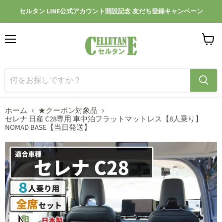
セルタン LINE公式アカウント開設記念 友だち登録キャンペーン
メ
カ
ニ
ー
ュ
ト
ー
を
見
る
ホーム
★クーポン対象品
セレナ 日産 C28専用 車中泊フラットマットレス【8人乗り】
NOMAD BASE【当日発送】