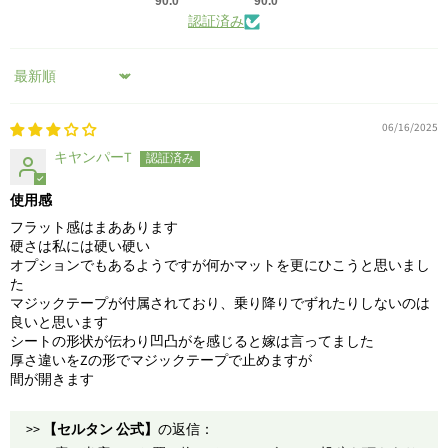
90.0
90.0
認証済み
Sort by
06/16/2025
キヤンパーT
使用感
フラット感はまああります
硬さは私には硬い硬い
オプションでもあるようですが何かマットを更にひこうと思いまし
た
マジックテープが付属されており、乗り降りでずれたりしないのは
良いと思います
シートの形状が伝わり凹凸がを感じると嫁は言ってました
厚さ違いをZの形でマジックテープで止めますが
間が開きます
>>
【セルタン 公式】
の返信：