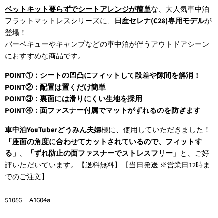
ベットキット要らずでシートアレンジが簡単
な、大人気車中泊
フラットマットレスシリーズに、
日産セレナ(C28)専用モデル
が
登場！
バーベキューやキャンプなどの車中泊が伴うアウトドアシーン
におすすめな商品です。
POINT①：シートの凹凸にフィットして段差や隙間を解消！
POINT②：配置は置くだけ簡単
POINT③：裏面には滑りにくい生地を採用
POINT④：面ファスナー付属でマットがずれるのを防ぎます
車中泊YouTuberどうみん夫婦
様に、使用していただきました！
「座面の角度に合わせてカットされているので、フィットす
る」
、
「ずれ防止の面ファスナーでストレスフリー」
と、ご好
評いただいています。【送料無料】【当日発送 ※営業日12時ま
でのご注文】
51086 A1604a