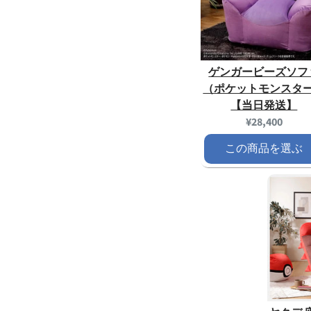
ゲンガービーズソフ
（ポケットモンスタ
【当日発送】
Current
¥28,400
price:
この商品を選ぶ