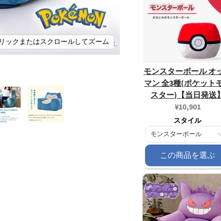
リックまたはスクロールしてズーム
モンスターボール オ
マン 全3種(ポケット
スター)【当日発送
Current
¥10,901
price:
スタイル
この商品を選ぶ