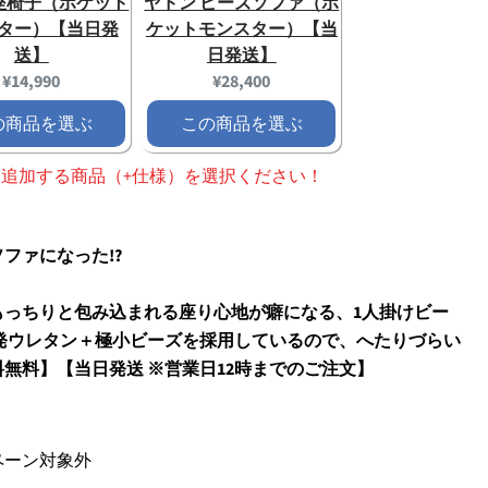
座椅子（ポケット
ヤドン ビーズソファ（ポ
ター）【当日発
ケットモンスター）【当
送】
日発送】
Current
Current
¥14,990
¥28,400
price:
price:
の商品を選ぶ
この商品を選ぶ
、追加する商品（+仕様）を選択ください！
ファになった!?
もっちりと包み込まれる座り心地が癖になる、1人掛けビー
発ウレタン＋極小ビーズを採用しているので、へたりづらい
無料】【当日発送 ※営業日12時までのご注文】
ペーン対象外