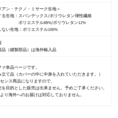
リアン・テクノ・ミサーク生地＞
する生地：スパンデックス/ポリウレタン弾性繊維
エステル88%/ポリウレタン12%
しない生地：ポリエステル100%
製
製品（縫製部品）は海外輸入品
ファ単品ページです。
み立て品（カバーの中に中身を入れていただきます。）
イセンス商品になりますので、
を目的とした販売は出来ません。予めご了承ください。
社より海外へのお届けは対応しておりません。