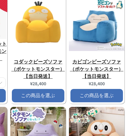
ット
モン
】
コダックビーズソファ
カビゴンビーズソファ
（ポケットモンスター）
（ポケットモンスター）
【当日発送】
【当日発送】
Current
Current
¥28,400
¥28,400
price:
price:
この商品を選ぶ
この商品を選ぶ