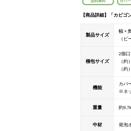
【商品詳細】
「カビゴ
幅 ×
奥
製品サイズ
（ビ
2個
梱包サイズ
（約）5
（約）5
カバ
機能
※ネ
重量
約9.7
中材
発泡