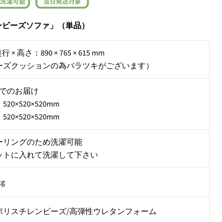
ンビーズソファ」（単品）
行 × 高さ
：890 × 765 × 615 mm
ーズクッションの為バラツキがございます）
口でのお届け
20×520×520mm
20×520×520mm
ーリングのため洗濯可能
ットに入れて洗濯して下さい
kg
ポリスチレンビーズ/高弾性ウレタンフォーム