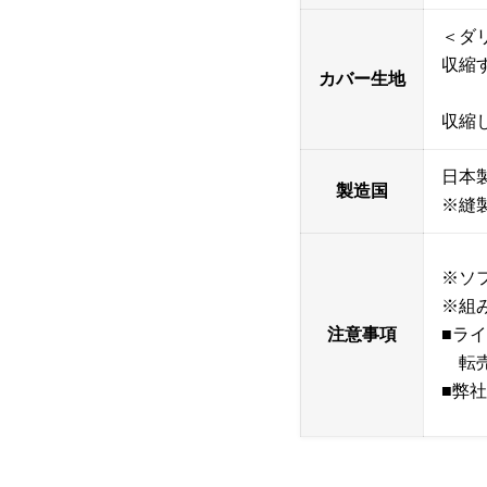
＜ダ
収縮
カバー生地
ポリ
収縮
日本
製造国
※縫
※ソ
※組
注意事項
■ラ
転売
■弊