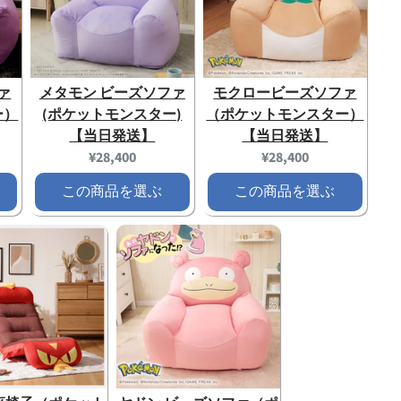
ァ
メタモン ビーズソファ
モクロービーズソファ
ー）
(ポケットモンスター)
（ポケットモンスター）
【当日発送】
【当日発送】
Current
Current
¥28,400
¥28,400
price:
price:
この商品を選ぶ
この商品を選ぶ