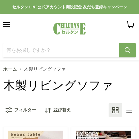
セルタン LINE公式アカウント開設記念 友だち登録キャンペーン
メ
カ
ニ
ー
ュ
ト
ー
を
見
る
ホーム
木製リビングソファ
木製リビングソファ
フィルター
並び替え