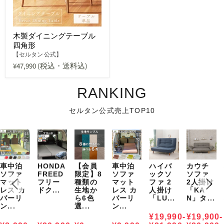
木製ダイニングテーブル
四角形
【セルタン 公式】
¥47,990
(税込・送料込)
RANKING
セルタン公式売上TOP10
車中泊
HONDA
【会員
車中泊
ハイバ
カウチ
ソファ
FREED
限定】8
ソファ
ックソ
ソファ
マット
フリー
種類の
マット
ファ 2
2人掛け
レス カ
ドク...
生地か
レス カ
人掛け
「KA
バーリ
ら6色
バーリ
「LU...
N」タ...
ン...
選...
ン...
¥19,990-
¥19,900-