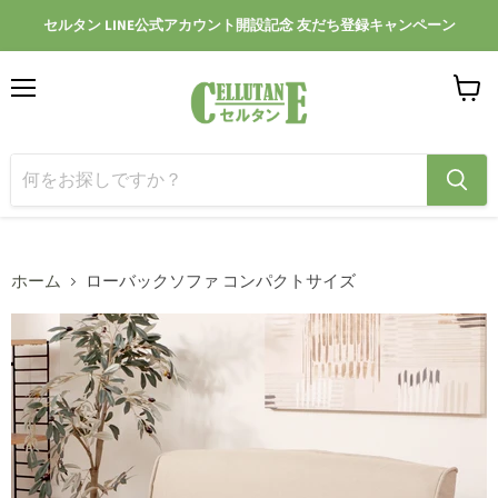
セルタン LINE公式アカウント開設記念 友だち登録キャンペーン
メ
カ
ニ
ー
ュ
ト
ー
を
見
る
ホーム
ローバックソファ コンパクトサイズ