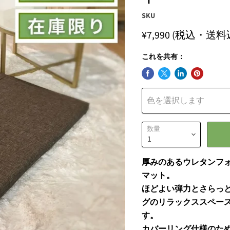
SKU
¥7,990
(税込・送料
これを共有：
色を選択します
数量
厚みのあるウレタンフ
マット。
ほどよい弾力とさらっ
グのリラックススペー
す。
カバーリング仕様のた