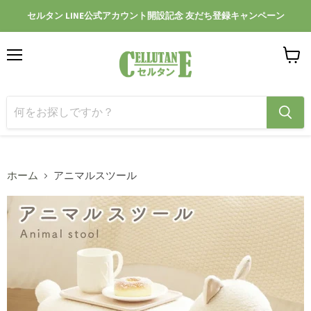
セルタン LINE公式アカウント開設記念 友だち登録キャンペーン
メ
カ
ニ
ー
ュ
ト
ー
を
見
る
ホーム
アニマルスツール