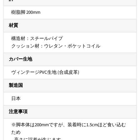
樹脂脚 200mm
材質
構造材：スチールパイプ
クッション材：ウレタン・ポケットコイル
カバー生地
ヴィンテージPVC生地 (合成皮革)
製造国
日本
注意事項
※脚本体は
200mmですが、
装着時に1.5cmほど食い込む
ため
高さに誤差が生じます。