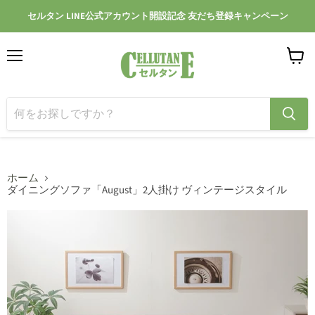
セルタン LINE公式アカウント開設記念 友だち登録キャンペーン
メ
カ
ニ
ー
ュ
ト
ー
を
見
る
ホーム
ダイニングソファ「August」2人掛け ヴィンテージスタイル