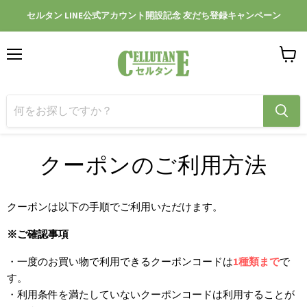
セルタン LINE公式アカウント開設記念 友だち登録キャンペーン
メ
カ
ニ
ー
ュ
ト
ー
を
見
る
クーポンのご利用方法
クーポンは以下の手順でご利用いただけます。
※ご確認事項
・一度のお買い物で利用できるクーポンコードは
1種類まで
で
す。
・利用条件を満たしていないクーポンコードは利用することが