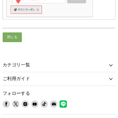
閉じる
カテゴリ一覧
ご利用ガイド
フォローする
Facebook
X
Instagram
YouTube
TikTok
E
LINE
で
で
で
で
で
メ
で
見
見
見
見
見
ー
見