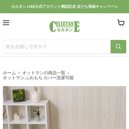
セルタン LINE公式アカウント開設記念 友だち登録キャンペーン
メ
カ
ニ
ー
ュ
ト
ー
を
見
る
ホーム
オットマンの商品一覧
オットマン ふわもち カバー洗濯可能