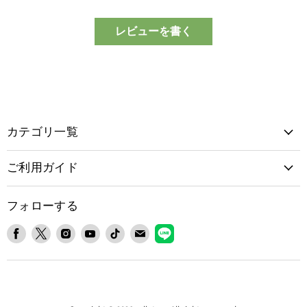
レビューを書く
カテゴリ一覧
ご利用ガイド
フォローする
Facebook
X
Instagram
YouTube
TikTok
E
LINE
で
で
で
で
で
メ
で
見
見
見
見
見
ー
見
つ
つ
つ
つ
つ
ル
つ
け
け
け
け
け
で
け
て
て
て
て
て
見
て