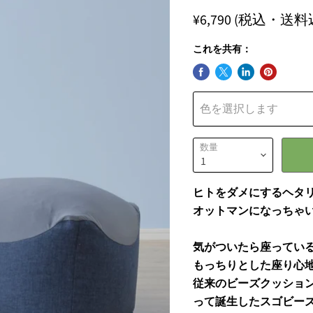
¥6,790
(税込・送料
これを共有：
色を選択します
数量
ヒトをダメにするヘタ
オットマンになっちゃ
気がついたら座ってい
もっちりとした座り心
従来のビーズクッショ
って誕生したスゴビー