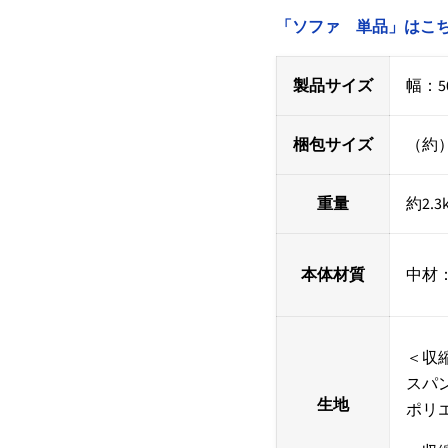
「ソファ 単品」はこ
製品サイズ
幅：50
梱包サイズ
（約）49
重量
約2.3
本体材質
中材
＜収
スパ
生地
ポリ