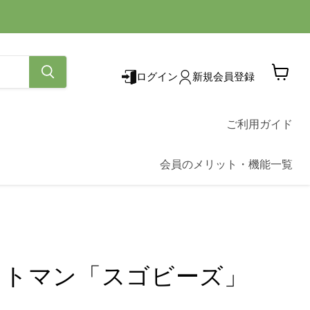
ログイン
新規会員登録
カ
ー
ト
を
ご利用ガイド
見
る
会員のメリット・機能一覧
ットマン「スゴビーズ」