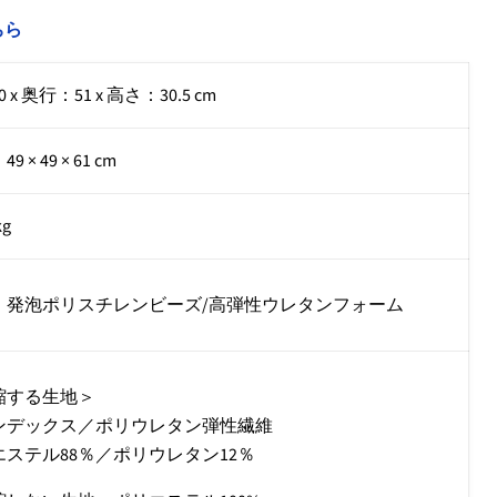
ちら
 x 奥行：51 x 高さ：30.5 cm
 × 49 × 61 cm
kg
：
発泡ポリスチレンビーズ/高弾性ウレタンフォーム
縮する生地＞
ンデックス／ポリウレタン弾性繊維
エステル88％／ポリウレタン12％