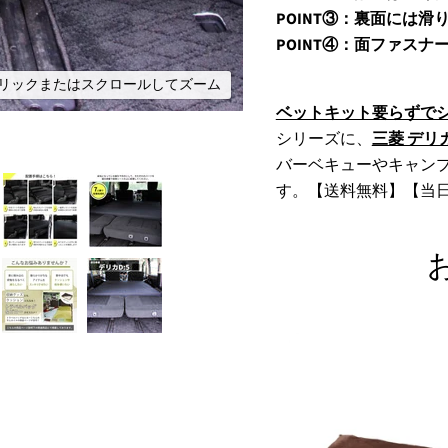
POINT③：裏面には
POINT④：面ファス
リックまたはスクロールしてズーム
ベットキット要らずで
シリーズに、
三菱 デリカ
バーベキューやキャン
す。【送料無料】【当日