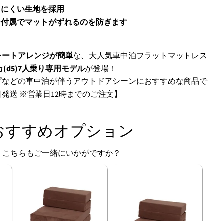
滑りにくい生地を採用
ナー付属でマットがずれるのを防ぎます
シートアレンジが簡単
な、大人気車中泊フラットマットレス
(d5)7人乗り
専用モデル
が登場！
プなどの車中泊が伴うアウトドアシーンにおすすめな商品で
発送 ※営業日12時までのご注文】
おすすめオプション
こちらもご一緒にいかがですか？