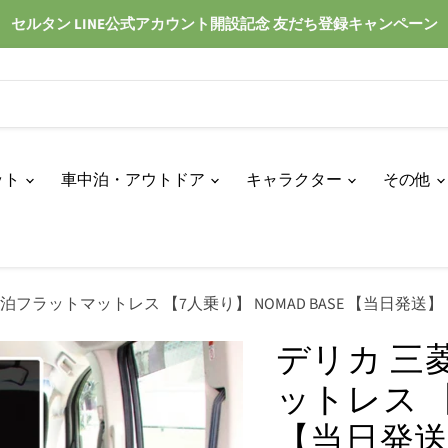
セルタン LINE公式アカウント開設記念 友だち登録キャンペーン
ット
車中泊・アウトドア
キャラクター
その他
中泊フラットマットレス 【7人乗り】 NOMAD BASE 【当日発送】
デリカ 三
ットレス 【
【当日発