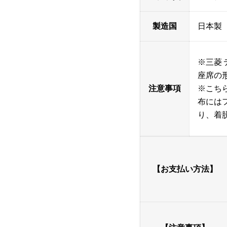
製造国
日本製
※三菱 デ
座席の
注意事項
※こち
布には
り、着
【お支払い方法】