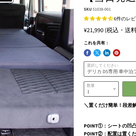
SKU
51038-001
6件のレ
¥21,990
(税込・送料
これを共有：
選択してください
数量
＼置くだけ簡単！段差
POINT①：シートの
POINT②：配置は置く