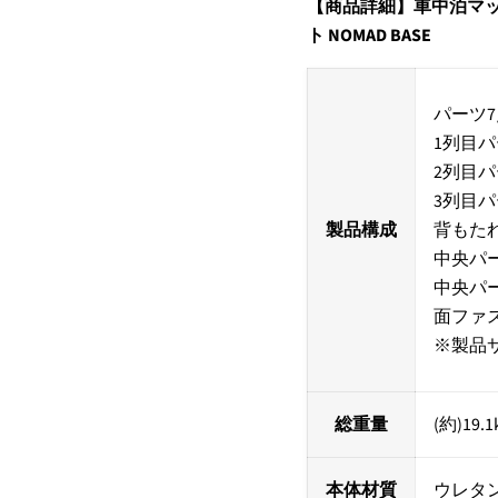
【商品詳細】車中泊マット 
ト NOMAD BASE
パーツ
1列目パ
2列目パ
3列目パ
製品構成
背もたれ
中央パー
中央パー
面ファ
※製品
総重量
(約)19.1
本体材質
ウレタ