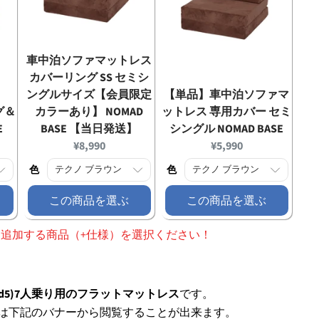
車中泊ソファマットレス
カバーリング SS セミシ
ングルサイズ【会員限定
【単品】車中泊ソファマ
グ＆
カラーあり】 NOMAD
ットレス 専用カバー セミ
E
BASE 【当日発送】
シングル NOMAD BASE
Current
Current
¥8,990
¥5,990
price:
price:
色
色
この商品を選ぶ
この商品を選ぶ
、追加する商品（+仕様）を選択ください！
(d5)7人乗り用のフラットマットレス
です。
ジは下記のバナーから閲覧することが出来ます。