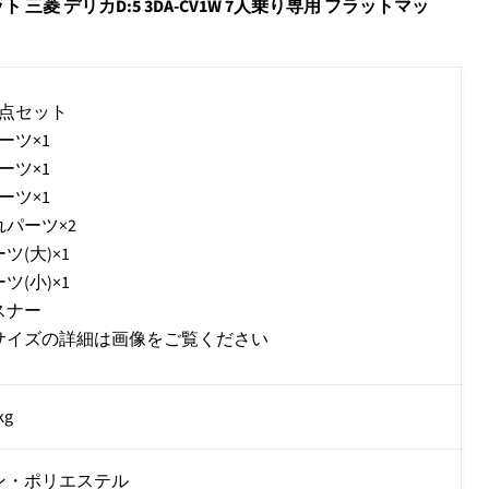
三菱 デリカD:5 3DA-CV1W 7人乗り専用 フラットマッ
7点セット
ーツ×1
ーツ×1
ーツ×1
パーツ×2
ツ(大)×1
ツ(小)×1
スナー
サイズの詳細は画像をご覧ください
kg
ン・ポリエステル