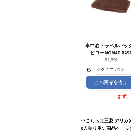
車中泊 トラベルバッ
ピロー NOMAD BAS
Current
¥1,991
price:
色
この商品を選ぶ
まず
※こちらは
三菱 デリカ
8人乗り用の商品ペー