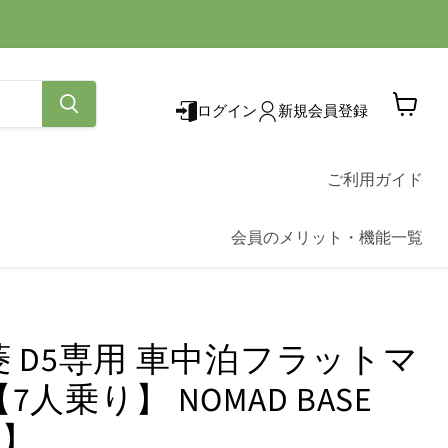
ログイン
新規会員登録
カ
ー
ト
を
ご利用ガイド
見
る
会員のメリット・機能一覧
菱 D5専用 車中泊フラットマ
7人乗り】 NOMAD BASE
送】