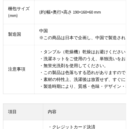
梱包サイズ
(約)幅×奥行×高さ 190×160×60 mm
(mm)
中国
製造国
※この商品は日本で企画し、中国で製造され
・タンブル（乾燥機）乾燥はお避けください
・洗濯ネットをご使用のうえ、単独洗いをお
・無蛍光洗剤を使用してください。
注意事項
・この製品は色落ちする恐れがありますので
・素材の特性上、洗濯後は放置せず、すぐに
・製造時期により、質感・色味・デザイン・
項目
内容
・クレジットカード決済