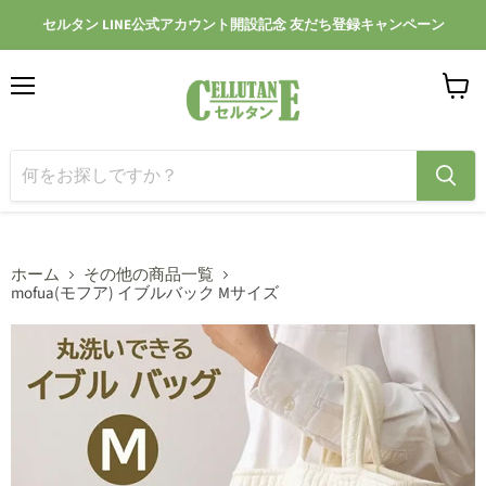
セルタン LINE公式アカウント開設記念 友だち登録キャンペーン
メ
カ
ニ
ー
ュ
ト
ー
を
見
る
ホーム
その他の商品一覧
mofua(モフア) イブルバック Mサイズ