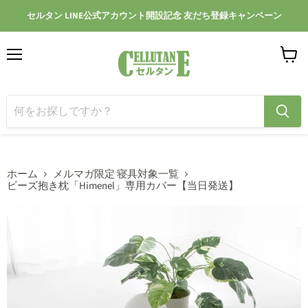
セルタン LINE公式アカウント開設記念 友だち登録キャンペーン
メ
カ
ニ
ー
ュ
ト
ー
を
見
る
ホーム
メルマガ限定 寝具対象一覧
ビーズ抱き枕「Himenel」専用カバー【当日発送】