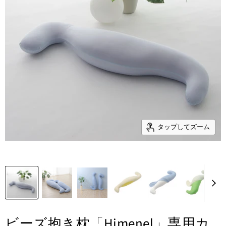
タップしてズーム
ビーズ抱き枕「Himenel」専用カ