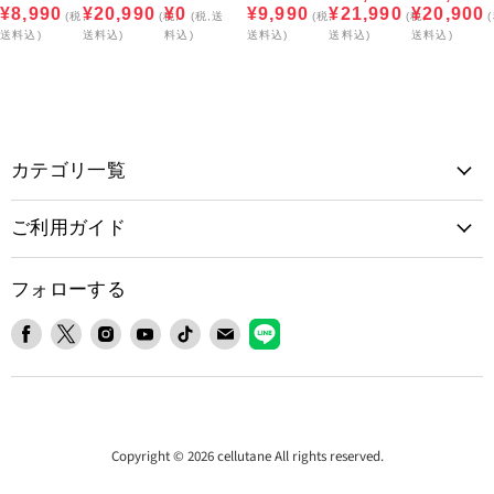
¥8,990
¥20,990
¥0
¥9,990
¥21,990
¥20,900
(税,
(税,
(税,送
(税,
(税,
送料込)
送料込)
料込)
送料込)
送料込)
送料込)
カテゴリ一覧
ご利用ガイド
フォローする
Facebook
X
Instagram
YouTube
TikTok
E
LINE
で
で
で
で
で
メ
で
見
見
見
見
見
ー
見
つ
つ
つ
つ
つ
ル
つ
け
け
け
け
け
で
け
て
て
て
て
て
見
て
Copyright © 2026 cellutane All rights reserved.
く
く
く
く
く
つ
く