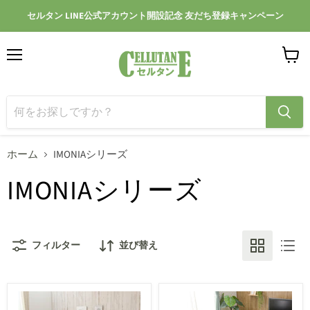
セルタン LINE公式アカウント開設記念 友だち登録キャンペーン
メ
カ
ニ
ー
ュ
ト
ー
を
見
る
ホーム
IMONIAシリーズ
IMONIAシリーズ
フィルター
並び替え