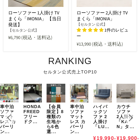
ローソファー 1人掛け TV
ローソファー 2人掛け TV
まくら「IMONIA」 【当日
まくら「IMONIA」
発送】
【セルタン 公式】
1件のレビュ
【セルタン 公式】
ー
¥6,790
(税込・送料込)
¥13,990
(税込・送料込)
RANKING
セルタン公式売上TOP10
車中泊
HONDA
【会員
車中泊
ハイバ
カウチ
ソファ
FREED
限定】8
ソファ
ックソ
ソファ
マット
フリー
種類の
マット
ファ 2
2人掛け
レス カ
ドク...
生地か
レス カ
人掛け
「KA
バーリ
ら6色
バーリ
「LU...
N」タ...
ン...
選...
ン...
¥19,990-
¥19,900-