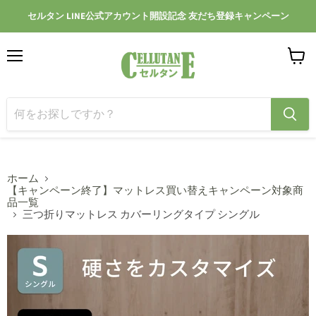
セルタン LINE公式アカウント開設記念 友だち登録キャンペーン
メ
カ
ニ
ー
ュ
ト
ー
を
見
る
ホーム
【キャンペーン終了】マットレス買い替えキャンペーン対象商
品一覧
三つ折りマットレス カバーリングタイプ シングル