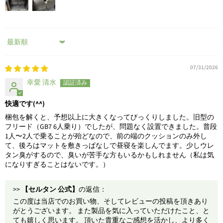
Sort by
07/31/2026
幸愛 清水
快適です(^^)
梱包を解くと、予想以上に大きくなってびっくりしました。旧型の
フリード（GB7 6人乗り）でしたが、問題なく設置できました。普段
1人〜2人で乗ることが殆どなので、前の端のクッションのみ外し
て、後ろはマットを敷きっぱなしで昼寝を楽しんでます。少しウレ
タン臭がするので、臭いが苦手な方もいるかもしれません（私は気
になりすぎることはないです。）
>>
【セルタン 公式】
の返信：
この度は当店でのお買い物、そしてレビューの投稿を頂きあり
がとうございます。 また製品を気に入っていただけたこと、と
ても嬉しく思います。 頂いた貴重なご感想を活かし、より多く