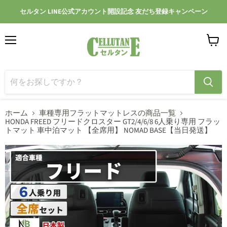
セルタン LINE公式アカウント開設記念 友だち登録キャンペーン
メ
カ
ニ
ー
ュ
ト
ー
を
見
る
ホーム
車種専用フラットマットレスの商品一覧
HONDA FREED フリードクロスター GT2/4/6/8 6人乗り専用 フラッ
トマット 車中泊マット 【全席用】 NOMAD BASE【当日発送】