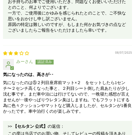
お手持ちのお車でご使用いただき、問題なくお使いいただけた
とのこと、何よりでございます。
一方で、ご使用後にかゆみを感じられたとのことで、ご不快な
思いをおかけし申し訳ございません。
原因の特定は難しいのですが、もしまた何かお気づきの点など
ございましたらご報告をいただけましたら幸いです。
08/07/2025
みーさん
気になったのは、高さが‥
気になったのは⑤２列目座席前マット×２ をセットしたら1セン
チ〜２センチ高くなった事と、２列目シート倒した肩あたりが少し
沈む事です。まだ車中泊には行けてないので、一晩寝た感想が言え
ませんが‥後やっぱりウレタン臭はしますね。でもフラットにする
為に色々クッションやマットなど購入しましたが、セルタンが1番良
かったです。車中泊行くのが楽しみです。
>>
【セルタン 公式】
の返信：
この度は当店でのお買い物、そしてレビューの投稿を頂きあり