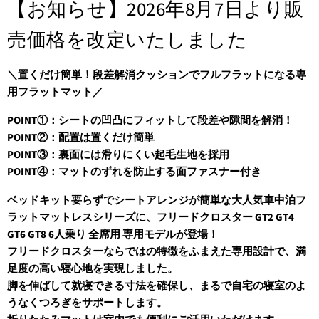
【お知らせ】2026年8月7日より販
売価格を改定いたしました
＼置くだけ簡単！段差解消クッションでフルフラットになる専
用フラットマット／
POINT①：シートの凹凸にフィットして段差や隙間を解消！
POINT②：配置は置くだけ簡単
POINT③：裏面には滑りにくい起毛生地を採用
POINT④：マットのずれを防止する面ファスナー付き
ベッドキット要らずでシートアレンジが簡単な大人気車中泊フ
ラットマットレスシリーズに、フリードクロスター GT2 GT4
GT6 GT8 6人乗り 全席用 専用モデルが登場！
フリードクロスターならではの特徴をふまえた専用設計で、満
足度の高い寝心地を実現しました。
脚を伸ばして就寝できる寸法を確保し、まるで自宅の寝室のよ
うなくつろぎをサポートします。