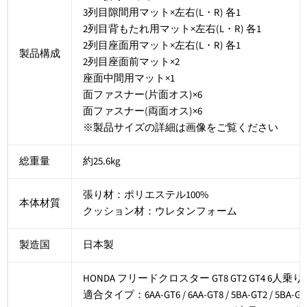
3列目隙間用マット×左右(L・R) 各1
2列目背もたれ用マット×左右(L・R) 各1
2列目座面用マット×左右(L・R) 各1
製品構成
2列目座面前マット×2
座面中間用マット×1
面ファスナー(片面オス)×6
面ファスナー(両面オス)×6
※製品サイズの詳細は画像をご覧ください
総重量
約25.6kg
張り材：ポリエステル100%
本体材質
クッション材：ウレタンフォーム
製造国
日本製
HONDA フリードクロスター GT8 GT2 GT4 6人
適合タイプ：6AA-GT6 / 6AA-GT8 / 5BA-GT2 / 5