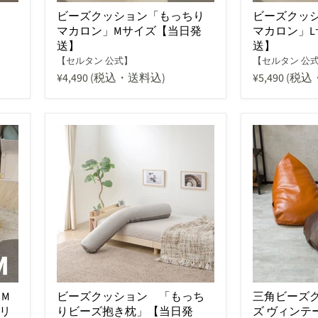
ビーズクッション「もっちり
ビーズクッ
】
マカロン」Mサイズ【当日発
マカロン」
送】
送】
【セルタン 公式】
【セルタン 公
¥4,490
(税込・送料込)
¥5,490
(税込
M
ビーズクッション 「もっち
三角ビーズク
リ
りビーズ抱き枕」【当日発
ズ ヴィンテ