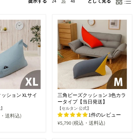
提示する
として見る
24
36
48
ッション XLサイ
三角ビーズクッション 3色カラ
ータイプ【当日発送】
式】
【セルタン 公式】
1件のレビュー
込・送料込)
¥5,790
(税込・送料込)