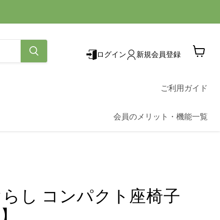
ログイン
新規会員登録
カ
ー
ト
を
ご利用ガイド
見
る
会員のメリット・機能一覧
らし コンパクト座椅子
送】