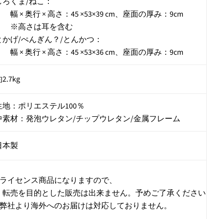
しろくま/ねこ：
幅 × 奥行 × 高さ：45 ×53×39 cm、座面の厚み：9cm
※高さは耳を含む
とかげ/ぺんぎん？/とんかつ：
幅 × 奥行 × 高さ：45 ×53×36 cm、座面の厚み：9cm
2.7kg
生地：ポリエステル100％
中素材：発泡ウレタン/チップウレタン/金属フレーム
日本製
■ライセンス商品になりますので、
転売を目的とした販売は出来ません。予めご了承ください。
■弊社より海外へのお届けは対応しておりません。