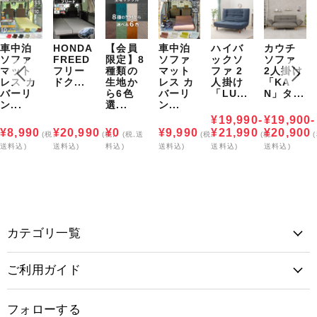
車中泊
HONDA
【会員
車中泊
ハイバ
カウチ
ソファ
FREED
限定】8
ソファ
ックソ
ソファ
マット
フリー
種類の
マット
ファ 2
2人掛け
レス カ
ドク...
生地か
レス カ
人掛け
「KA
バーリ
ら6色
バーリ
「LU...
N」タ...
ン...
選...
ン...
¥19,990-
¥19,900-
¥8,990
¥20,990
¥0
¥9,990
¥21,990
¥20,900
(税,
(税,
(税,送
(税,
(税,
送料込)
送料込)
料込)
送料込)
送料込)
送料込)
カテゴリ一覧
ご利用ガイド
フォローする