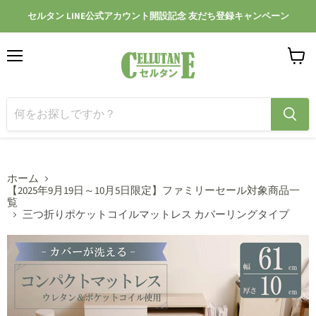
セルタン LINE公式アカウント開設記念 友だち登録キャンペーン
メ
カ
ニ
ー
ュ
ト
ー
を
見
る
ホーム
【2025年9月19日～10月5日限定】ファミリーセール対象商品一
覧
三つ折りポケットコイルマットレス カバーリングタイプ