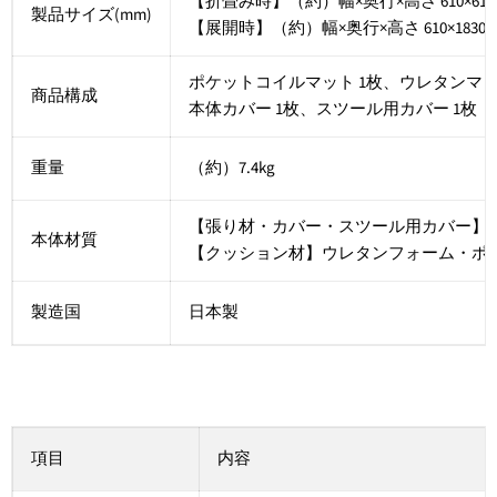
【折畳み時】（約）幅×奥行×高さ 610×610×
製品サイズ(mm)
【展開時】（約）幅×奥行×高さ 610×1830×1
ポケットコイルマット 1枚、ウレタンマッ
商品構成
本体カバー 1枚、スツール用カバー 1枚
重量
（約）7.4kg
【張り材・カバー・スツール用カバー】ポ
本体材質
【クッション材】ウレタンフォーム・ポ
製造国
日本製
項目
内容