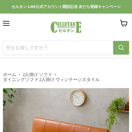
セルタン LINE公式アカウント開設記念 友だち登録キャンペーン
メ
カ
ニ
ー
ュ
ト
ー
を
見
る
ホーム
2人掛け ソファ
ダイニングソファ 2人掛け ヴィンテージスタイル