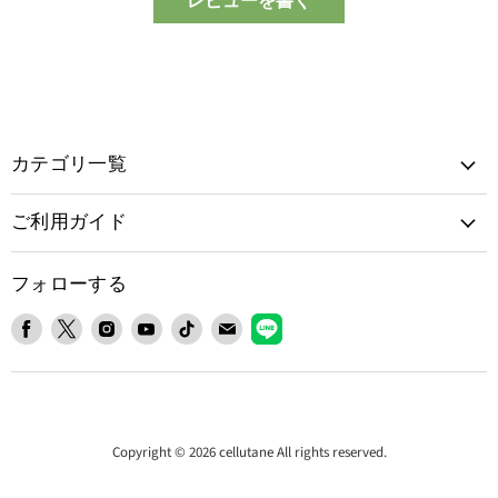
レビューを書く
カテゴリ一覧
ご利用ガイド
フォローする
Facebook
X
Instagram
YouTube
TikTok
E
LINE
で
で
で
で
で
メ
で
見
見
見
見
見
ー
見
つ
つ
つ
つ
つ
ル
つ
け
け
け
け
け
で
け
て
て
て
て
て
見
て
Copyright © 2026 cellutane All rights reserved.
く
く
く
く
く
つ
く
だ
だ
だ
だ
だ
け
だ