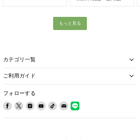
もっと見る
カテゴリ一覧
ご利用ガイド
フォローする
Facebook
X
Instagram
YouTube
TikTok
E
LINE
で
で
で
で
で
メ
で
見
見
見
見
見
ー
見
つ
つ
つ
つ
つ
ル
つ
け
け
け
け
け
で
け
て
て
て
て
て
見
て