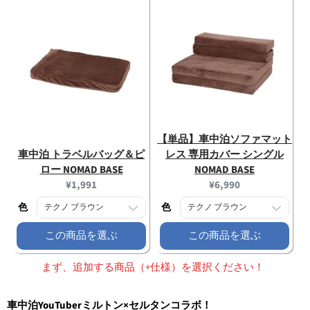
【単品】車中泊ソファマット
車中泊 トラベルバッグ＆ピ
レス 専用カバー シングル
ロー NOMAD BASE
NOMAD BASE
Current
Current
¥1,991
¥6,990
price:
price:
色
色
この商品を選ぶ
この商品を選ぶ
まず、追加する商品（+仕様）を選択ください！
車中泊YouTuberミルトン×セルタンコラボ！