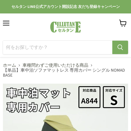
セルタン LINE公式アカウント開設記念 友だち登録キャンペーン
メ
カ
ニ
ー
ュ
ト
ー
を
見
る
ホーム
車種問わずご使用いただける商品
【単品】車中泊ソファマットレス 専用カバー シングル NOMAD
BASE