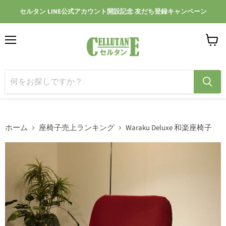
セルタン LINE公式アカウント開設記念 友だち登録キャンペーン
メ
カ
ニ
ー
ュ
ト
ー
を
見
る
ホーム
座椅子売上ランキング
Waraku Deluxe 和楽座椅子