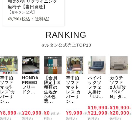
和楽の雲 リクライニング
座椅子【当日発送】
【セルタン 公式】
¥8,790
(税込・送料込)
RANKING
セルタン公式売上TOP10
車中泊
HONDA
【会員
車中泊
ハイバ
カウチ
ソファ
FREED
限定】8
ソファ
ックソ
ソファ
マット
フリー
種類の
マット
ファ 2
2人掛け
レス カ
ドク...
生地か
レス カ
人掛け
「KA
バーリ
ら6色
バーリ
「LU...
N」タ...
ン...
選...
ン...
¥19,990-
¥19,900-
¥8,990
¥20,990
¥0
¥9,990
¥21,990
¥20,900
(税,
(税,
(税,送
(税,
(税,
送料込)
送料込)
料込)
送料込)
送料込)
送料込)