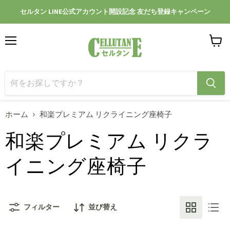
セルタン LINE公式アカウント開設記念 友だち登録キャンペーン
メ
カ
ニ
ー
ュ
ト
ー
を
見
る
ホーム
和楽プレミアム リクライニング座椅子
和楽プレミアム リクラ
イニング座椅子
フィルター
並び替え