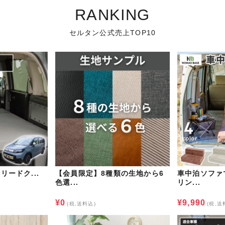
RANKING
セルタン公式売上TOP10
フリードク...
【会員限定】8種類の生地から6
車中泊ソファ
色選...
リン...
¥0
¥9,990
(税,送料込)
(税,送