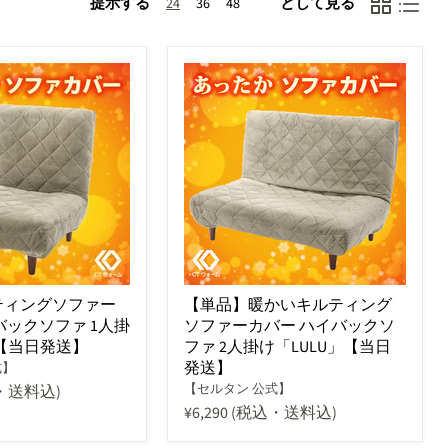
提示する
として見る
24
36
48
ティングソファー
【単品】暖かいキルティング
バックソファ 1人掛
ソファーカバー ハイバックソ
」【当日発送】
ファ 2人掛け「LULU」【当日
発送】
式】
【セルタン 公式】
・送料込)
¥6,290
(税込・送料込)