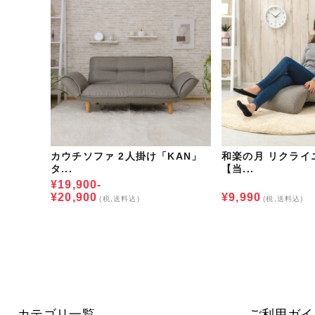
カウチソファ 2人掛け「KAN」
和楽の月 リクライ
タ...
【当...
¥19,900-
¥20,900
¥9,990
(税,送料込)
(税,送料込)
カテゴリ一覧
ご利用ガイ