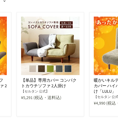
フ
【単品】専用カバー コンパク
暖かいキル
 2
トカウチソファ 2人掛け
カバー ハイ
】
け「LULU
【セルタン 公式】
【セルタン 公
¥5,291
(税込・送料込)
¥4,990
(税込