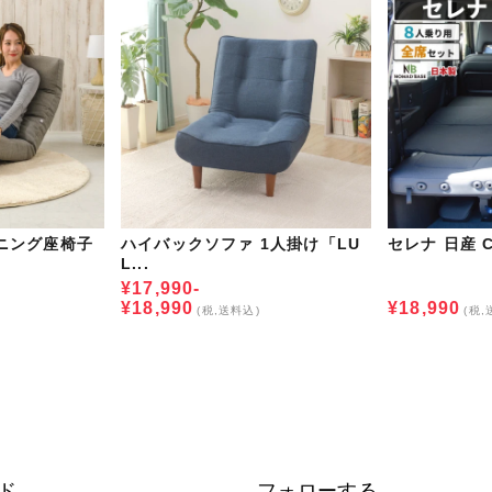
ニング座椅子
ハイバックソファ 1人掛け「LU
セレナ 日産 C
L...
¥17,990-
¥18,990
¥18,990
(税,送料込)
(税,
ド
フォローする