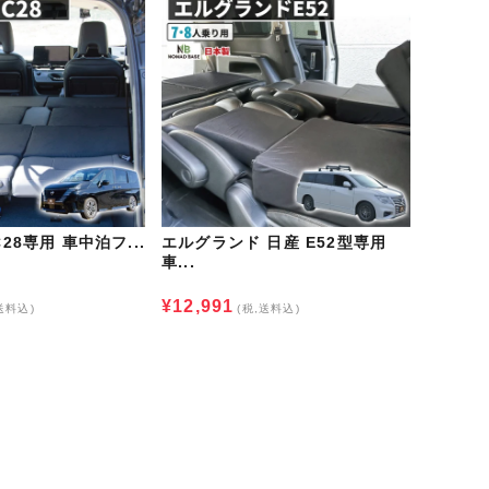
28専用 車中泊フ...
エルグランド 日産 E52型専用
車...
¥12,991
送料込)
(税,送料込)