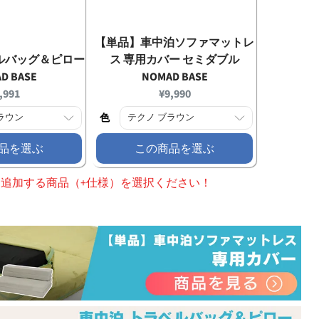
【単品】車中泊ソファマットレ
ルバッグ＆ピロー
ス 専用カバー セミダブル
D BASE
NOMAD BASE
rrent
Current
,991
¥9,990
ice:
price:
色
品を選ぶ
この商品を選ぶ
、追加する商品（+仕様）を選択ください！