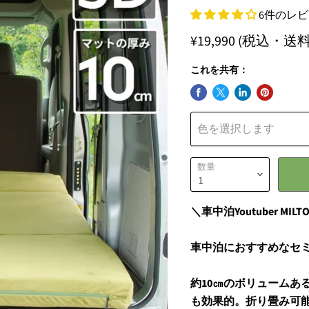
6件のレ
¥19,990
(税込・送料
これを共有：
色を選択します
数量
＼車中泊Youtuber M
車中泊におすすめなセ
約10㎝のボリュームあ
も効果的。折り畳み可