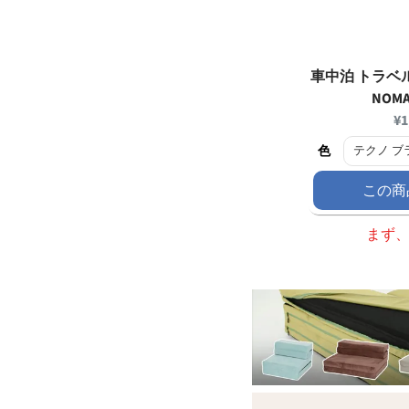
車中泊 トラベ
NOMA
Cu
¥1
pr
色
この商
まず