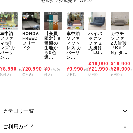
セルタン公式売上TOP10
車中泊
HONDA
【会員
車中泊
ハイバ
カウチ
ソファ
FREED
限定】8
ソファ
ックソ
ソファ
マット
フリー
種類の
マット
ファ 2
2人掛け
レス カ
ドク...
生地か
レス カ
人掛け
「KA
バーリ
ら6色
バーリ
「LU...
N」タ...
ン...
選...
ン...
¥19,990-
¥19,900-
¥8,990
¥20,990
¥0
¥9,990
¥21,990
¥20,900
(税,
(税,
(税,送
(税,
(税,
送料込)
送料込)
料込)
送料込)
送料込)
送料込)
カテゴリ一覧
ご利用ガイド