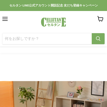
セルタン LINE公式アカウント開設記念 友だち登録キャンペーン
メ
カ
ニ
ー
ュ
ト
ー
を
見
る