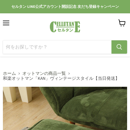
セルタン LINE公式アカウント開設記念 友だち登録キャンペーン
メ
カ
ニ
ー
ュ
ト
ー
を
見
る
ホーム
オットマンの商品一覧
和楽オットマン「KAN」ヴィンテージスタイル【当日発送】