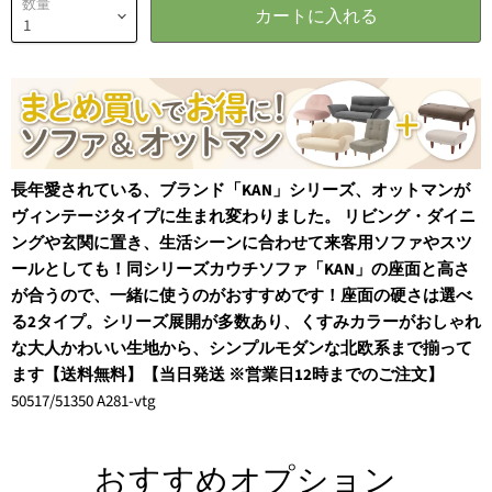
数量
カートに入れる
長年愛されている、ブランド「KAN」シリーズ、オットマンが
ヴィンテージタイプに生まれ変わりました。
リビング・ダイニ
ングや玄関に置き、生活シーンに合わせて来客用ソファや
スツ
ール
としても！同シリーズカウチ
ソファ
「KAN」の座面と
高さ
が合うので、一緒に使うのがおすすめです！
座面の硬さは選べ
る2タイプ。
シリーズ展開が多数あり、くすみカラーが
おしゃれ
な大人かわいい生地から、シンプルモダンな
北欧
系まで揃って
ます
【送料無料】【当日発送 ※営業日12時までのご注文】
50517/51350 A281-vtg
おすすめオプション