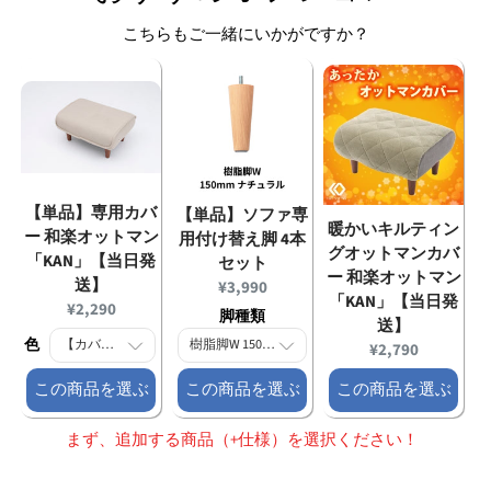
こちらもご一緒にいかがですか？
【単品】専用カバ
【単品】ソファ専
暖かいキルティン
ー 和楽オットマン
用付け替え脚 4本
グオットマンカバ
「KAN」【当日発
セット
ー 和楽オットマン
送】
Current
¥3,990
「KAN」【当日発
Current
¥2,290
price:
脚種類
送】
price:
色
Current
¥2,790
price:
この商品を選ぶ
この商品を選ぶ
この商品を選ぶ
まず、追加する商品（+仕様）を選択ください！