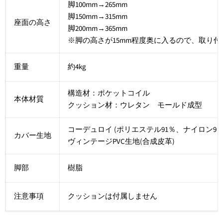
脚100mm→265mm
脚150mm→315mm
座面の高さ
脚200mm→365mm
※脚の高さが15mm程度奥に入るので、取り付
重量
約4kg
構造材：ポケットコイル
本体材質
クッション材：ウレタン モールド成型
コーデュロイ (ポリエステル91％、ナイロン9
カバー生地
ヴィンテージPVC生地(合成皮革)
脚部
樹脂
注意事項
クッションは付属しません