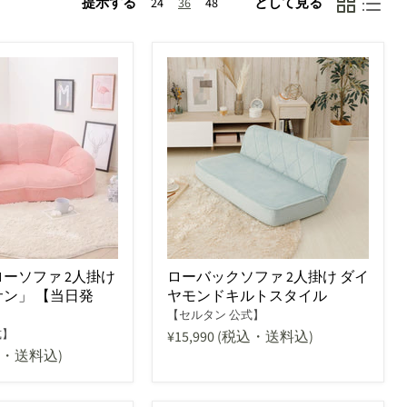
提示する
として見る
24
36
48
ーソファ 2人掛け
ローバックソファ 2人掛け ダイ
ン」 【当日発
ヤモンドキルトスタイル
【セルタン 公式】
式】
¥15,990
(税込・送料込)
込・送料込)