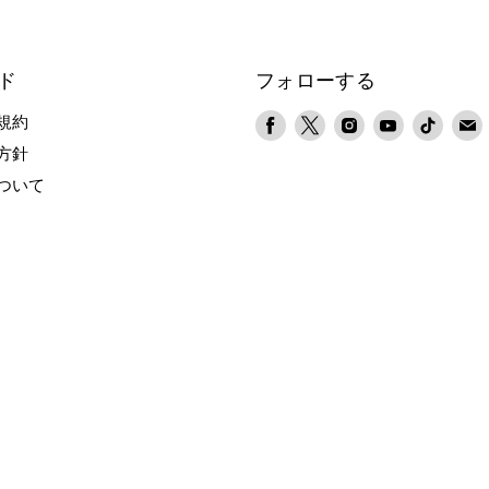
ド
フォローする
Facebook
X
Instagram
YouTube
TikTok
規約
で
で
で
で
で
方針
見
見
見
見
見
ついて
つ
つ
つ
つ
つ
け
け
け
け
け
て
て
て
て
て
く
く
く
く
く
だ
だ
だ
だ
だ
さ
さ
さ
さ
さ
い
い
い
い
い