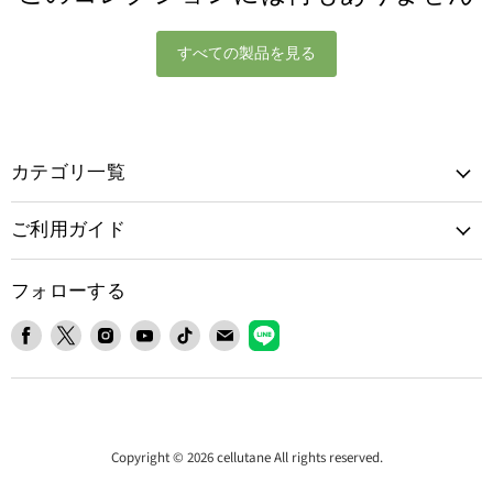
すべての製品を見る
カテゴリ一覧
ご利用ガイド
フォローする
Facebook
X
Instagram
YouTube
TikTok
E
LINE
で
で
で
で
で
メ
で
見
見
見
見
見
ー
見
つ
つ
つ
つ
つ
ル
つ
け
け
け
け
け
で
け
て
て
て
て
て
見
て
Copyright © 2026 cellutane All rights reserved.
く
く
く
く
く
つ
く