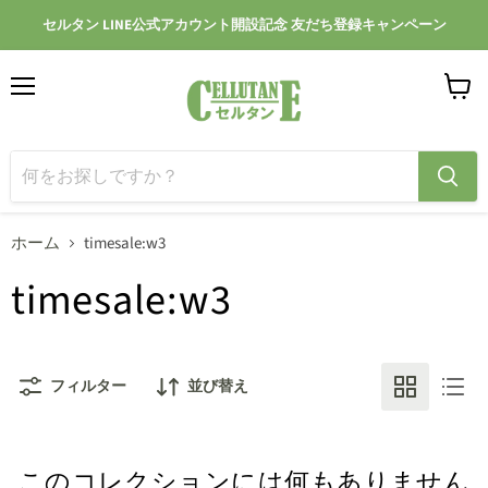
セルタン LINE公式アカウント開設記念 友だち登録キャンペーン
メ
カ
ニ
ー
ュ
ト
ー
を
見
る
ホーム
timesale:w3
timesale:w3
フィルター
並び替え
このコレクションには何もありません