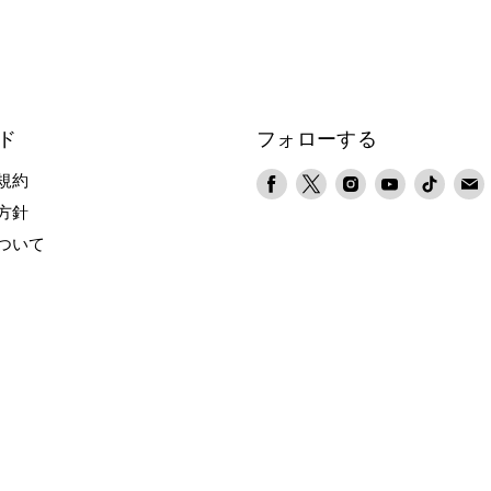
ド
フォローする
Facebook
X
Instagram
YouTube
TikTok
規約
で
で
で
で
で
方針
見
見
見
見
見
ついて
つ
つ
つ
つ
つ
け
け
け
け
け
て
て
て
て
て
く
く
く
く
く
だ
だ
だ
だ
だ
さ
さ
さ
さ
さ
い
い
い
い
い