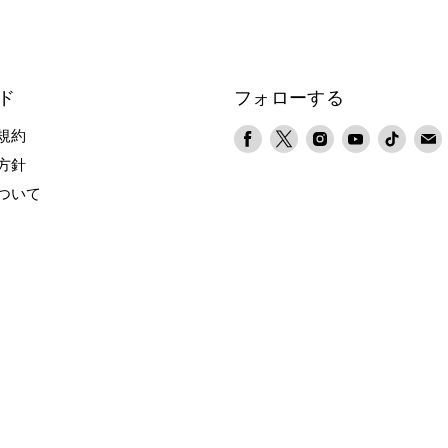
ド
フォローする
Facebook
X
Instagram
YouTube
TikTok
規約
で
で
で
で
で
方針
見
見
見
見
見
ついて
つ
つ
つ
つ
つ
け
け
け
け
け
て
て
て
て
て
く
く
く
く
く
だ
だ
だ
だ
だ
さ
さ
さ
さ
さ
い
い
い
い
い