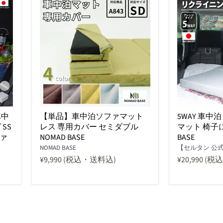
車中
【単品】車中泊ソファマット
5WAY 車中
SS
レス 専用カバー セミダブル
マット 椅子に
ァ
NOMAD BASE
BASE
NOMAD BASE
【セルタン 公
¥9,990
(税込・送料込)
¥20,990
(税