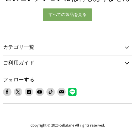
すべての製品を見る
カテゴリ一覧
ご利用ガイド
フォローする
Facebook
X
Instagram
YouTube
TikTok
E
LINE
で
で
で
で
で
メ
で
見
見
見
見
見
ー
見
つ
つ
つ
つ
つ
ル
つ
け
け
け
け
け
で
け
て
て
て
て
て
見
て
Copyright © 2026 cellutane All rights reserved.
く
く
く
く
く
つ
く