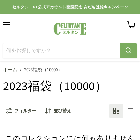
セルタン LINE公式アカウント開設記念 友だち登録キャンペーン
メ
カ
ニ
ー
ュ
ト
ー
を
見
る
ホーム
2023福袋（10000）
2023福袋（10000）
フィルター
並び替え
このコレクションには何もありません