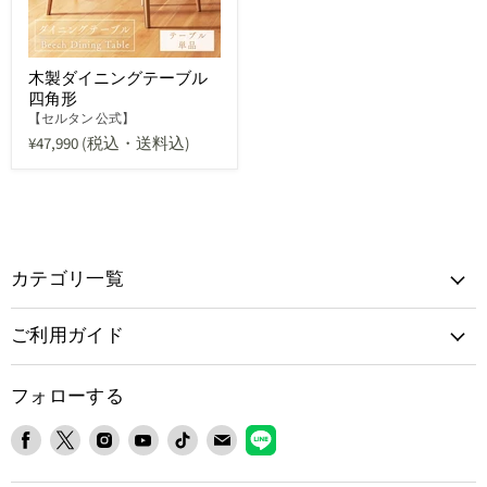
木製ダイニングテーブル
四角形
【セルタン 公式】
¥47,990
(税込・送料込)
カテゴリ一覧
ご利用ガイド
フォローする
Facebook
X
Instagram
YouTube
TikTok
E
LINE
で
で
で
で
で
メ
で
見
見
見
見
見
ー
見