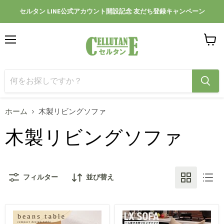
セルタン LINE公式アカウント開設記念 友だち登録キャンペーン
メ
カ
ニ
ー
ュ
ト
ー
を
見
る
ホーム
木製リビングソファ
木製リビングソファ
フィルター
並び替え