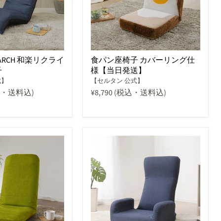
O ARCH 和楽リクライ
食パン座椅子 カバーリング仕
子
様【当日発送】
式】
【セルタン 公式】
込・送料込)
¥8,790
(税込・送料込)