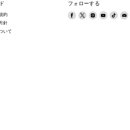
ド
フォローする
Facebook
X
Instagram
YouTube
TikTok
規約
で
で
で
で
で
方針
見
見
見
見
見
ついて
つ
つ
つ
つ
つ
け
け
け
け
け
て
て
て
て
て
く
く
く
く
く
だ
だ
だ
だ
だ
さ
さ
さ
さ
さ
い
い
い
い
い