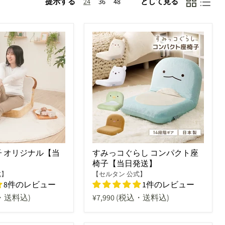
提示する
として見る
24
36
48
 オリジナル【当
すみっコぐらし コンパクト座
椅子【当日発送】
式】
【セルタン 公式】
8件のレビュー
1件のレビュー
・送料込)
¥7,990
(税込・送料込)