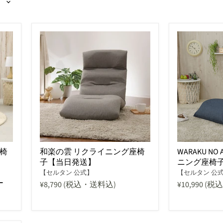
椅
和楽の雲 リクライニング座椅
WARAKU N
子【当日発送】
ニング座椅
【セルタン 公式】
【セルタン 公
ー
¥8,790
(税込・送料込)
¥10,990
(税