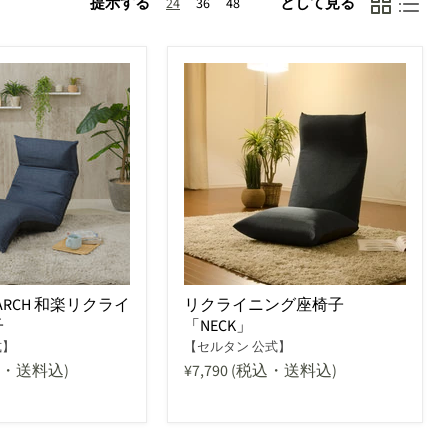
提示する
として見る
24
36
48
O ARCH 和楽リクライ
リクライニング座椅子
子
「NECK」
式】
【セルタン 公式】
込・送料込)
¥7,790
(税込・送料込)