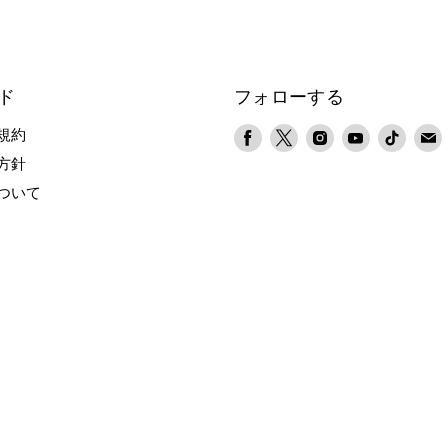
ド
フォローする
Facebook
X
Instagram
YouTube
TikTok
規約
で
で
で
で
で
方針
見
見
見
見
見
ついて
つ
つ
つ
つ
つ
け
け
け
け
け
て
て
て
て
て
く
く
く
く
く
だ
だ
だ
だ
だ
さ
さ
さ
さ
さ
い
い
い
い
い